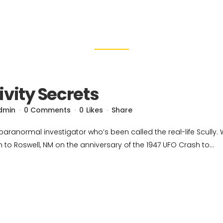
Music
DARTOM
OFERTA
ivity Secrets
dmin
0 Comments
0
Likes
Share
paranormal investigator who’s been called the real-life Scully. 
im to Roswell, NM on the anniversary of the 1947 UFO Crash to...