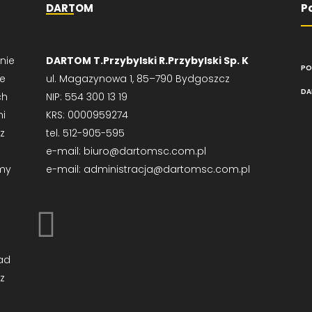
DARTOM
P
nie
DARTOM T.Przybylski R.Przybylski Sp. K
PO
ie
ul. Magazynowa 1, 85–790 Bydgoszcz
DA
ch
NIP: 554 300 13 19
mi
KRS: 0000959274
z
tel. 512-905-595
e-mail: biuro@dartomsc.com.pl
emy
e-mail: administracja@dartomsc.com.pl
ad
z