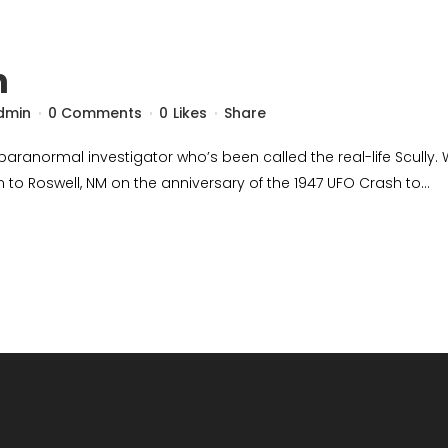
n
dmin
0 Comments
0
Likes
Share
paranormal investigator who’s been called the real-life Scully. 
im to Roswell, NM on the anniversary of the 1947 UFO Crash to...