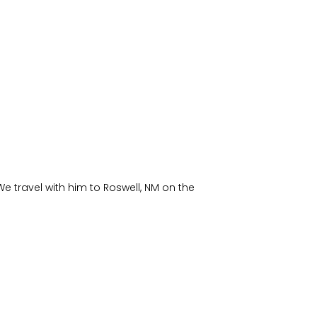
SERWIS
INICJATYWY
KONTAKT
We travel with him to Roswell, NM on the