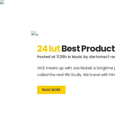
24 lut
Best Product
Posted at 11:36h
in
Music
by
dartomsc1-a
VICE meets up with Joe Nickell, a longtime 
called the real-life Scully. We travel with h
READ MORE