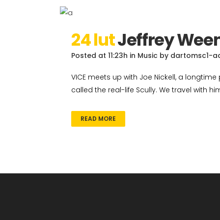
24 lut
Jeffrey Wee
Posted at 11:23h
in
Music
by
dartomsc1-a
VICE meets up with Joe Nickell, a longtime 
called the real-life Scully. We travel with h
READ MORE